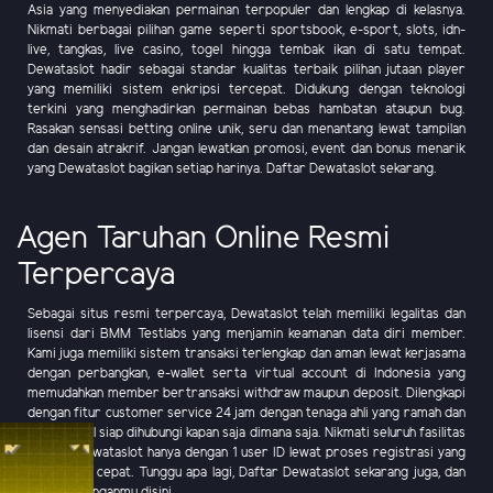
Asia yang menyediakan permainan terpopuler dan lengkap di kelasnya.
Nikmati berbagai pilihan game seperti sportsbook, e-sport, slots, idn-
live, tangkas, live casino, togel hingga tembak ikan di satu tempat.
Dewataslot hadir sebagai standar kualitas terbaik pilihan jutaan player
yang memiliki sistem enkripsi tercepat. Didukung dengan teknologi
terkini yang menghadirkan permainan bebas hambatan ataupun bug.
Rasakan sensasi betting online unik, seru dan menantang lewat tampilan
dan desain atrakrif. Jangan lewatkan promosi, event dan bonus menarik
yang Dewataslot bagikan setiap harinya. Daftar Dewataslot sekarang.
Agen Taruhan Online Resmi
Terpercaya
Sebagai situs resmi terpercaya, Dewataslot telah memiliki legalitas dan
lisensi dari BMM Testlabs yang menjamin keamanan data diri member.
Kami juga memiliki sistem transaksi terlengkap dan aman lewat kerjasama
dengan perbangkan, e-wallet serta virtual account di Indonesia yang
memudahkan member bertransaksi withdraw maupun deposit. Dilengkapi
dengan fitur customer service 24 jam dengan tenaga ahli yang ramah dan
profesional siap dihubungi kapan saja dimana saja. Nikmati seluruh fasilitas
lengkap Dewataslot hanya dengan 1 user ID lewat proses registrasi yang
mudah dan cepat. Tunggu apa lagi, Daftar Dewataslot sekarang juga, dan
raih keuntunganmu disini.