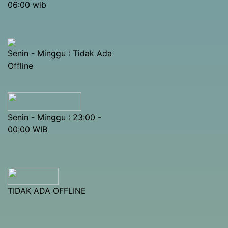
06:00 wib
Senin - Minggu : Tidak Ada
Offline
Senin - Minggu : 23:00 -
00:00 WIB
TIDAK ADA OFFLINE