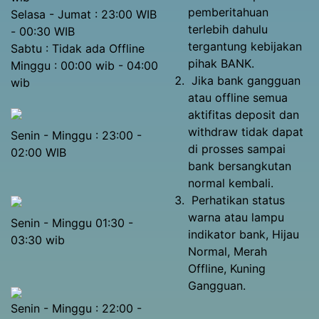
pemberitahuan
Selasa - Jumat : 23:00 WIB
terlebih dahulu
- 00:30 WIB
tergantung kebijakan
Sabtu : Tidak ada Offline
pihak BANK.
Minggu : 00:00 wib - 04:00
Jika bank gangguan
wib
atau offline semua
aktifitas deposit dan
withdraw tidak dapat
Senin - Minggu : 23:00 -
di prosses sampai
02:00 WIB
bank bersangkutan
normal kembali.
Perhatikan status
warna atau lampu
Senin - Minggu 01:30 -
indikator bank, Hijau
03:30 wib
Normal, Merah
Offline, Kuning
Gangguan.
Senin - Minggu : 22:00 -