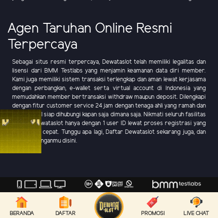
Agen Taruhan Online Resmi
Terpercaya
Sebagai situs resmi terpercaya, Dewataslot telah memiliki legalitas dan
lisensi dari BMM Testlabs yang menjamin keamanan data diri member.
Kami juga memiliki sistem transaksi terlengkap dan aman lewat kerjasama
dengan perbangkan, e-wallet serta virtual account di Indonesia yang
memudahkan member bertransaksi withdraw maupun deposit. Dilengkapi
dengan fitur customer service 24 jam dengan tenaga ahli yang ramah dan
profesional siap dihubungi kapan saja dimana saja. Nikmati seluruh fasilitas
lengkap Dewataslot hanya dengan 1 user ID lewat proses registrasi yang
mudah dan cepat. Tunggu apa lagi, Daftar Dewataslot sekarang juga, dan
raih keuntunganmu disini.
Copyright © - DEWATAGAMES. Seluruh hak cipta dilindungi
BERANDA
DAFTAR
PROMOSI
LIVE CHAT